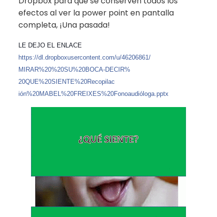
Dropbox para que se conserven todos los
efectos al ver la power point en pantalla
completa, ¡Una pasada!
LE DEJO EL ENLACE
https://
dl.dropboxusercontent.com/
u/46206861/
MIRAR%20%20SU%20BOCA-DECIR%
20QUE%20SIENTE%20Recopilac
ión%20MABEL%20FREIXES%20Fo
noaudióloga.pptx