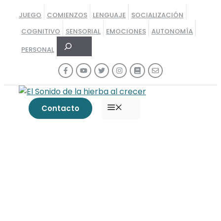
Saltar
JUEGO
COMIENZOS
LENGUAJE
SOCIALIZACIÓN
al
COGNITIVO
SENSORIAL
EMOCIONES
AUTONOMÍA
contenido
Buscar
PERSONAL
MENÚ
Contacto