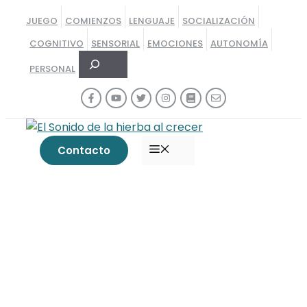
Saltar
JUEGO
COMIENZOS
LENGUAJE
SOCIALIZACIÓN
al
COGNITIVO
SENSORIAL
EMOCIONES
AUTONOMÍA
contenido
Buscar
PERSONAL
MENÚ
Contacto