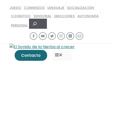
Saltar
JUEGO
COMIENZOS
LENGUAJE
SOCIALIZACIÓN
al
COGNITIVO
SENSORIAL
EMOCIONES
AUTONOMÍA
contenido
Buscar
PERSONAL
MENÚ
Contacto