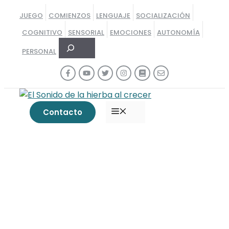
Saltar
JUEGO
COMIENZOS
LENGUAJE
SOCIALIZACIÓN
al
COGNITIVO
SENSORIAL
EMOCIONES
AUTONOMÍA
contenido
Buscar
PERSONAL
MENÚ
Contacto