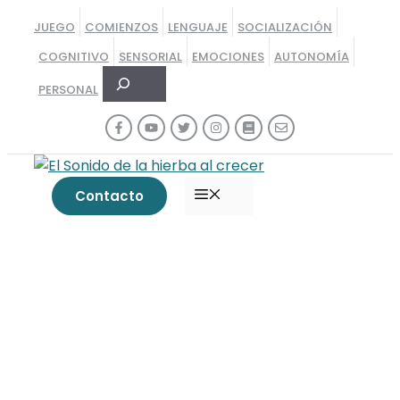
Saltar
JUEGO
COMIENZOS
LENGUAJE
SOCIALIZACIÓN
al
COGNITIVO
SENSORIAL
EMOCIONES
AUTONOMÍA
contenido
Buscar
PERSONAL
MENÚ
Contacto