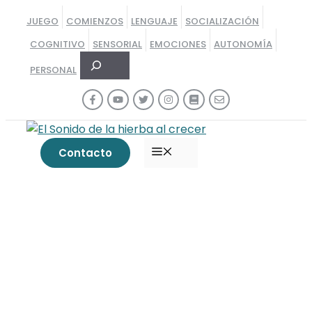
Saltar
JUEGO
COMIENZOS
LENGUAJE
SOCIALIZACIÓN
al
COGNITIVO
SENSORIAL
EMOCIONES
AUTONOMÍA
contenido
Buscar
PERSONAL
MENÚ
Contacto