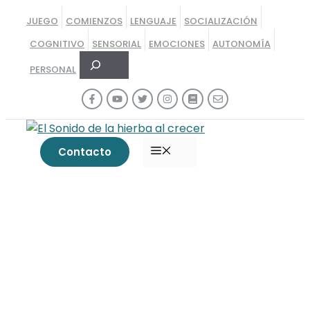
Saltar
JUEGO
COMIENZOS
LENGUAJE
SOCIALIZACIÓN
al
COGNITIVO
SENSORIAL
EMOCIONES
AUTONOMÍA
contenido
Buscar
PERSONAL
MENÚ
Contacto