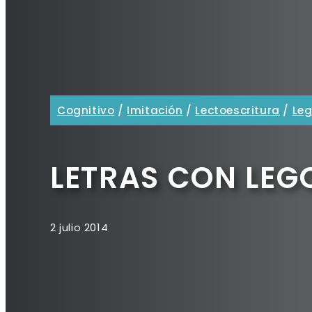
Cognitivo
/
Imitación
/
Lectoescritura
/
Le
LETRAS CON LEG
2 julio 2014