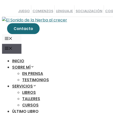
Saltar
al
JUEGO
COMIENZOS
LENGUAJE
SOCIALIZACIÓN
COG
contenido
Contacto
MENÚ
MENÚ
INICIO
SOBRE MÍ
EN PRENSA
TESTIMONIOS
SERVICIOS
LIBROS
TALLERES
CURSOS
ÚLTIMO LIBRO