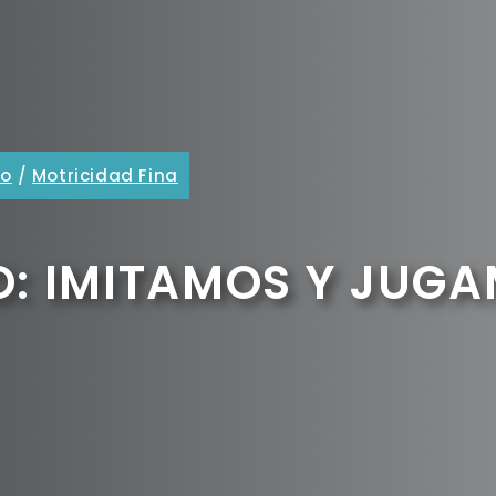
go
/
Motricidad Fina
O: IMITAMOS Y JUG