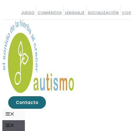
Saltar
al
JUEGO
COMIENZOS
LENGUAJE
SOCIALIZACIÓN
COG
contenido
Contacto
MENÚ
MENÚ