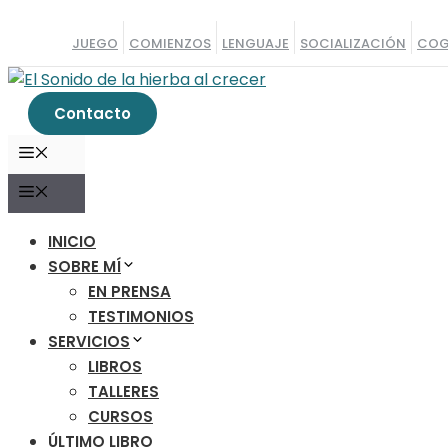
Saltar
al
JUEGO
COMIENZOS
LENGUAJE
SOCIALIZACIÓN
COG
contenido
Contacto
MENÚ
MENÚ
INICIO
SOBRE MÍ
EN PRENSA
TESTIMONIOS
SERVICIOS
LIBROS
TALLERES
CURSOS
ÚLTIMO LIBRO