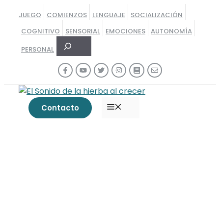
Saltar
JUEGO
COMIENZOS
LENGUAJE
SOCIALIZACIÓN
al
COGNITIVO
SENSORIAL
EMOCIONES
AUTONOMÍA
contenido
Buscar
PERSONAL
MENÚ
Contacto