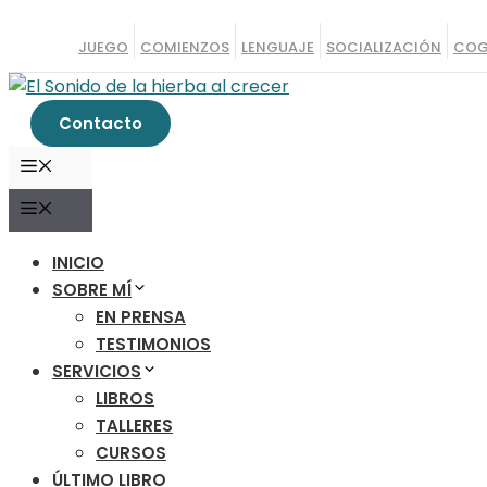
Saltar
al
JUEGO
COMIENZOS
LENGUAJE
SOCIALIZACIÓN
COG
contenido
Contacto
MENÚ
MENÚ
INICIO
SOBRE MÍ
EN PRENSA
TESTIMONIOS
SERVICIOS
LIBROS
TALLERES
CURSOS
ÚLTIMO LIBRO