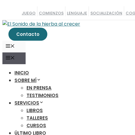
Saltar
al
JUEGO
COMIENZOS
LENGUAJE
SOCIALIZACIÓN
COG
contenido
Contacto
MENÚ
MENÚ
INICIO
SOBRE MÍ
EN PRENSA
TESTIMONIOS
SERVICIOS
LIBROS
TALLERES
CURSOS
ÚLTIMO LIBRO