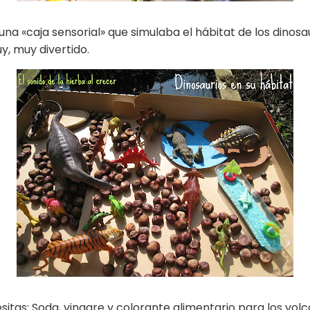
a «caja sensorial» que simulaba el hábitat de los dinosau
y, muy divertido.
sitas: Soda, vinagre y colorante alimentario para los volc