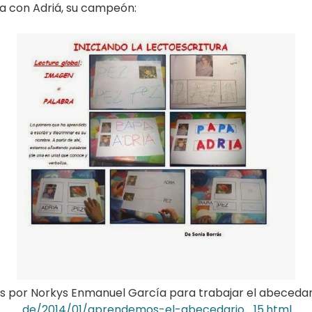
a con Adriá, su campeón:
s por Norkys Enmanuel García para trabajar el abeceda
.de/2014/01/
aprendemos-el-abecedario_15
.html