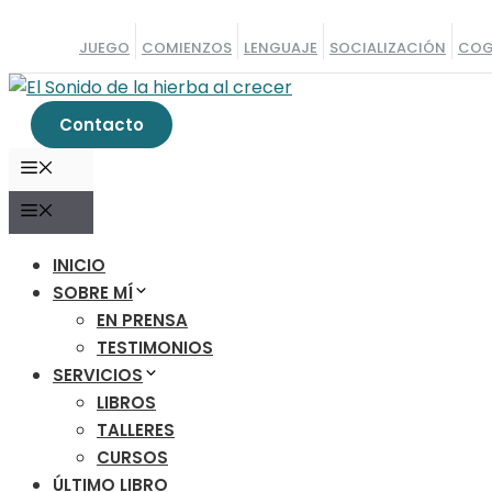
Saltar
al
JUEGO
COMIENZOS
LENGUAJE
SOCIALIZACIÓN
COG
contenido
Contacto
MENÚ
MENÚ
INICIO
SOBRE MÍ
EN PRENSA
TESTIMONIOS
SERVICIOS
LIBROS
TALLERES
CURSOS
ÚLTIMO LIBRO