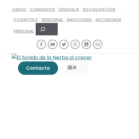
Saltar
JUEGO
COMIENZOS
LENGUAJE
SOCIALIZACIÓN
al
COGNITIVO
SENSORIAL
EMOCIONES
AUTONOMÍA
contenido
Buscar
PERSONAL
MENÚ
Contacto