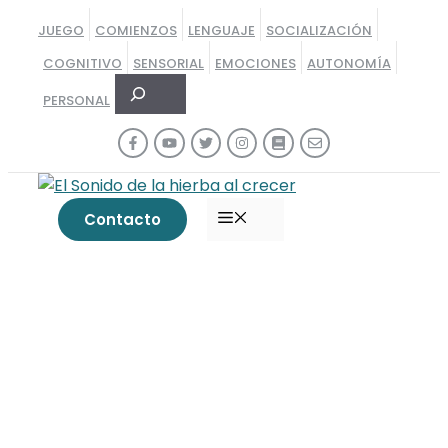
Saltar
JUEGO
COMIENZOS
LENGUAJE
SOCIALIZACIÓN
al
COGNITIVO
SENSORIAL
EMOCIONES
AUTONOMÍA
contenido
Buscar
PERSONAL
MENÚ
Contacto