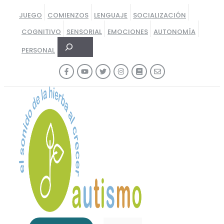
Saltar
JUEGO
COMIENZOS
LENGUAJE
SOCIALIZACIÓN
al
COGNITIVO
SENSORIAL
EMOCIONES
AUTONOMÍA
contenido
Buscar
PERSONAL