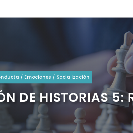
onducta
/
Emociones
/
Socialización
N DE HISTORIAS 5: 