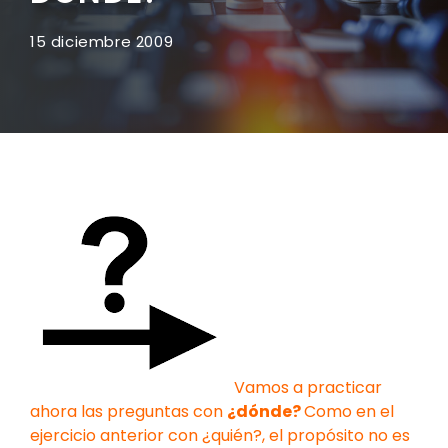
15 diciembre 2009
Vamos a practicar
ahora las preguntas con
¿dónde?
Como en el
ejercicio anterior con ¿quién?, el propósito no es