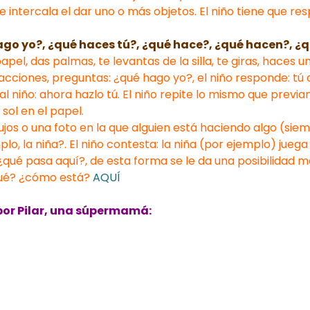
e intercala el dar uno o más objetos. El niño tiene que 
hago yo?, ¿qué haces tú?, ¿qué hace?, ¿qué hacen?, ¿
apel, das palmas, te levantas de la silla, te giras, haces u
ciones, preguntas: ¿qué hago yo?, el niño responde: tú di
 al niño: ahora hazlo tú. El niño repite lo mismo que prev
sol en el papel.
ibujos o una foto en la que alguien está haciendo algo (si
o, la niña?. El niño contesta: la niña (por ejemplo) juega 
¿qué pasa aquí?, de esta forma se le da una posibilidad m
qué? ¿cómo está?
AQUÍ
or Pilar, una súpermamá: