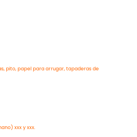
s, pito, papel para arrugar, tapaderas de
ano) xxx y xxx.