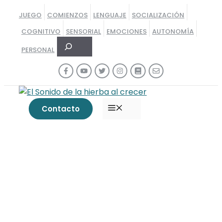
Saltar
JUEGO
COMIENZOS
LENGUAJE
SOCIALIZACIÓN
al
COGNITIVO
SENSORIAL
EMOCIONES
AUTONOMÍA
contenido
Buscar
PERSONAL
MENÚ
Contacto