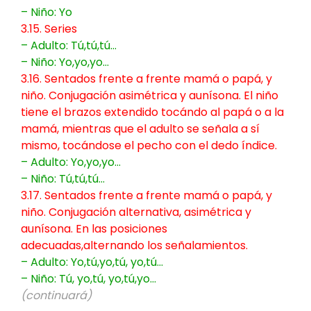
– Niño: Yo
3.15. Series
– Adulto: Tú,tú,tú…
– Niño: Yo,yo,yo…
3.16. Sentados frente a frente mamá o papá, y
niño. Conjugación asimétrica y aunísona. El niño
tiene el brazos extendido tocándo al papá o a la
mamá, mientras que el adulto se señala a sí
mismo, tocándose el pecho con el dedo índice.
– Adulto: Yo,yo,yo…
– Niño: Tú,tú,tú…
3.17. Sentados frente a frente mamá o papá, y
niño. Conjugación alternativa, asimétrica y
aunísona. En las posiciones
adecuadas,alternando los señalamientos.
– Adulto: Yo,tú,yo,tú, yo,tú…
– Niño: Tú, yo,tú, yo,tú,yo…
(continuará)