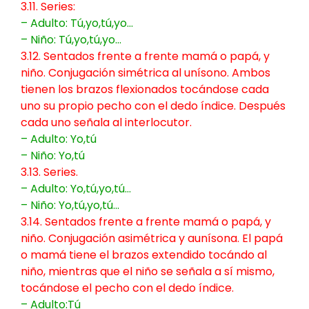
3.11. Series:
– Adulto: Tú,yo,tú,yo…
– Niño: Tú,yo,tú,yo…
3.
12. Sentados frente a frente mamá o papá, y
niño. Conjugación simétrica al unísono. Ambos
tienen los brazos flexionados tocándose cada
uno su propio pecho con el dedo índice. Después
cada uno señala al interlocutor.
– Adulto: Yo,tú
– Niño: Yo,tú
3.13. Series.
– Adulto: Yo,tú,yo,tú…
– Niño: Yo,tú,yo,tú…
3.14. Sentados frente a frente mamá o papá, y
niño. Conjugación asimétrica y aunísona. El papá
o mamá tiene el brazos extendido tocándo al
niño, mientras que el niño se señala a sí mismo,
tocándose el pecho con el dedo índice.
– Adulto:Tú