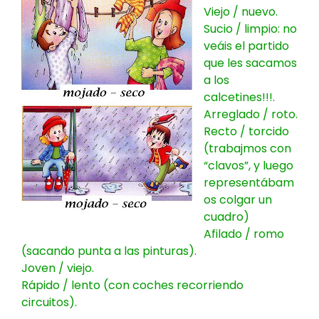
Viejo / nuevo.
Sucio / limpio: no
veáis el partido
que les sacamos
a los
calcetines!!!.
Arreglado / roto.
Recto / torcido
(trabajmos con
“clavos”, y luego
representábam
os colgar un
cuadro)
Afilado / romo
(sacando punta a las pinturas).
Joven / viejo.
Rápido / lento (con coches recorriendo
circuitos).